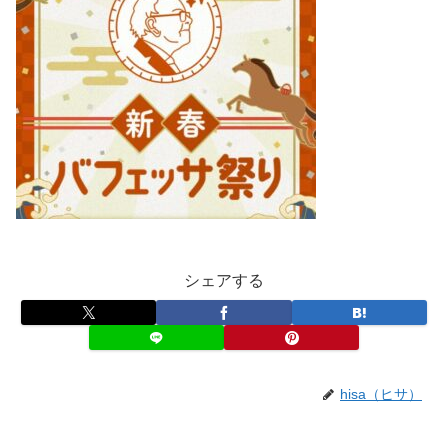
シェアする
hisa（ヒサ）