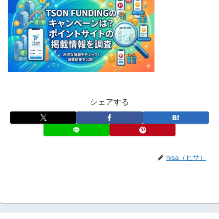
シェアする
hisa（ヒサ）