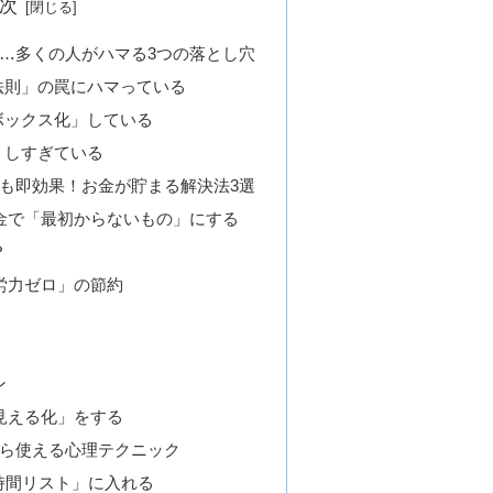
次
…多くの人がハマる3つの落とし穴
の法則」の罠にハマっている
クボックス化」している
」しすぎている
も即効果！お金が貯まる解決法3選
金で「最初からないもの」にする
？
労力ゼロ」の節約
）
ン
見える化」をする
ら使える心理テクニック
4時間リスト」に入れる