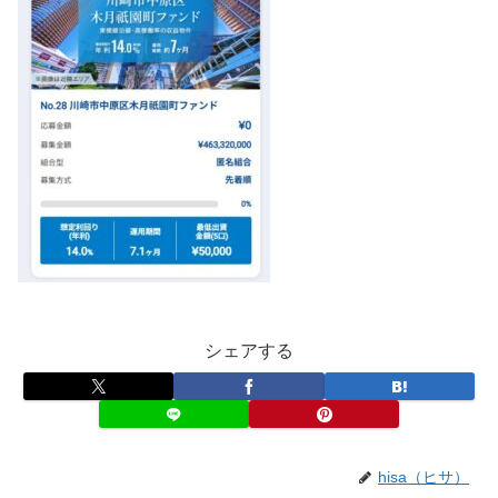
シェアする
hisa（ヒサ）