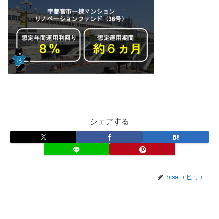
シェアする
hisa（ヒサ）