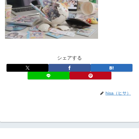
シェアする
hisa（ヒサ）