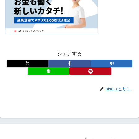
シェアする
hisa（ヒサ）