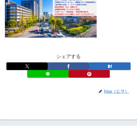
シェアする
hisa（ヒサ）