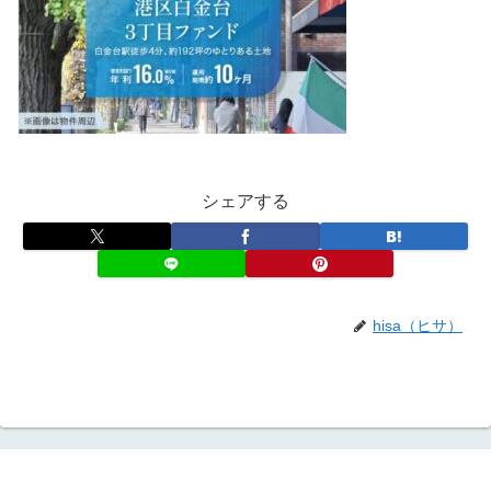
シェアする
hisa（ヒサ）