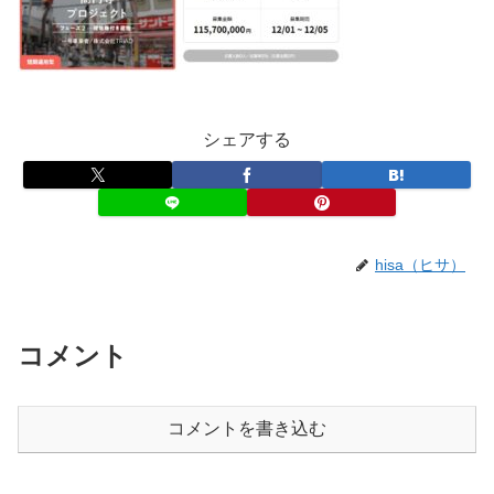
シェアする
hisa（ヒサ）
コメント
コメントを書き込む