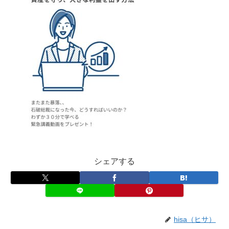
シェアする
hisa（ヒサ）