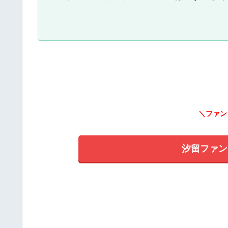
＼ファン
汐留ファン